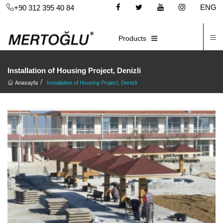
ENG
+90 312 395 40 84
C
E-CATALOG
Products
Installation of Housing Project, Denizli
Anasayfa
Installation of Housing Project, Denizli