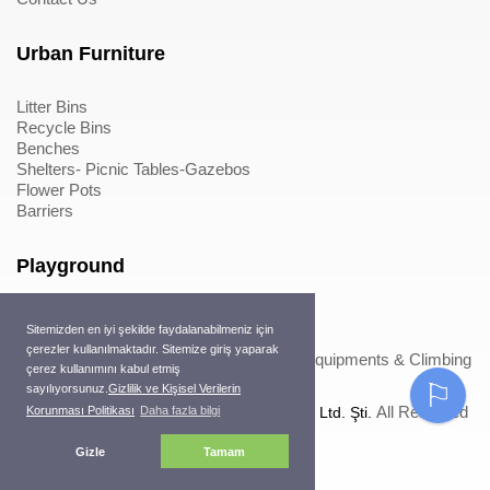
Urban Furniture
Litter Bins
Recycle Bins
Benches
Shelters- Picnic Tables-Gazebos
Flower Pots
Barriers
Playground
Wood Playground Equipments
Sitemizden en iyi şekilde faydalanabilmeniz için
Metal Playground Equipments
çerezler kullanılmaktadır. Sitemize giriş yaparak
Play Equipments & Climbing Nets>Play Equipments & Climbing
çerez kullanımını kabul etmiş
Nets
⚐
sayılıyorsunuz.
Gizlilik ve Kişisel Verilerin
All Reserved
Korunması Politikası
Daha fazla bilgi
Copyright © 2022
Mertoğlu Çevre Tasarım Ltd. Şti.
Gizle
Tamam