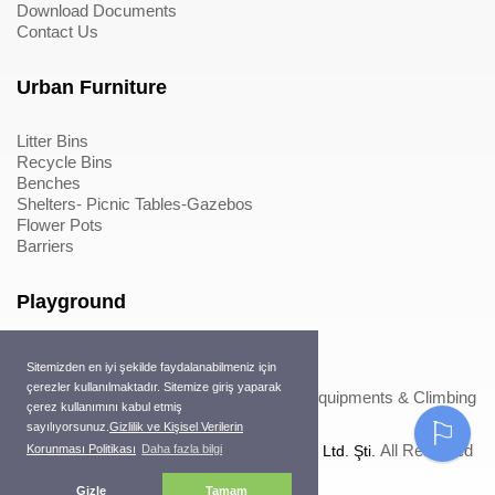
Download Documents
Contact Us
Urban Furniture
Litter Bins
Recycle Bins
Benches
Shelters- Picnic Tables-Gazebos
Flower Pots
Barriers
Playground
Wood Playground Equipments
Sitemizden en iyi şekilde faydalanabilmeniz için
Metal Playground Equipments
çerezler kullanılmaktadır. Sitemize giriş yaparak
Play Equipments & Climbing Nets>Play Equipments & Climbing
çerez kullanımını kabul etmiş
Nets
⚐
sayılıyorsunuz.
Gizlilik ve Kişisel Verilerin
All Reserved
Copyright © 2022
Mertoğlu Çevre Tasarım Ltd. Şti.
Korunması Politikası
Daha fazla bilgi
Gizle
Tamam