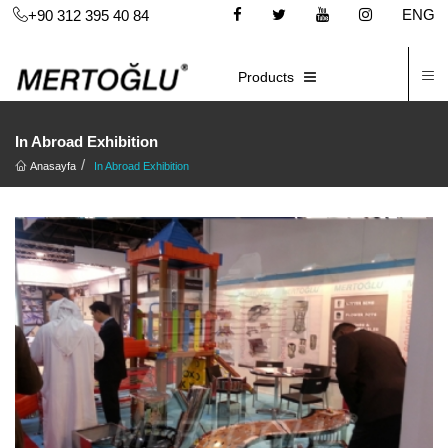
ENG
+90 312 395 40 84
C
E-CATALOG
Products
In Abroad Exhibition
Anasayfa
In Abroad Exhibition